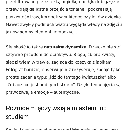
przefiltrowane przez lekką mgiełkę nad łąką lub gałęzie
drzew dają delikatne przejścia tonalne i podkreślają
puszystość traw, koronek w sukience czy loków dziecka.
Nawet zwykły podmuch wiatru wygląda wtedy na zdjęciu
jak świadomy element kompozycji.
Sielskość to także
naturalna dynamika
. Dziecko nie stoi
sztywno przodem do obiektywu. Biega, zbiera kwiaty,
siedzi tyłem w trawie, zagląda do koszyka z jabłkami.
Fotograf bardziej obserwuje niż reżyseruje, zadaje tylko
proste zadania typu: „Idź do tamtego kwiatuszka” albo
„Zobacz, co jest pod tym listkiem”. Dzięki temu ujęcia są
prawdziwe, a emocje – autentyczne.
Różnice między wsią a miastem lub
studiem
Sesja dziecięca w plenerze pod Wadowicami znacząco