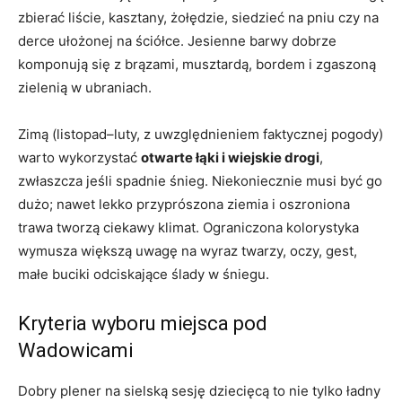
zbierać liście, kasztany, żołędzie, siedzieć na pniu czy na
derce ułożonej na ściółce. Jesienne barwy dobrze
komponują się z brązami, musztardą, bordem i zgaszoną
zielenią w ubraniach.
Zimą (listopad–luty, z uwzględnieniem faktycznej pogody)
warto wykorzystać
otwarte łąki i wiejskie drogi
,
zwłaszcza jeśli spadnie śnieg. Niekoniecznie musi być go
dużo; nawet lekko przyprószona ziemia i oszroniona
trawa tworzą ciekawy klimat. Ograniczona kolorystyka
wymusza większą uwagę na wyraz twarzy, oczy, gest,
małe buciki odciskające ślady w śniegu.
Kryteria wyboru miejsca pod
Wadowicami
Dobry plener na sielską sesję dziecięcą to nie tylko ładny