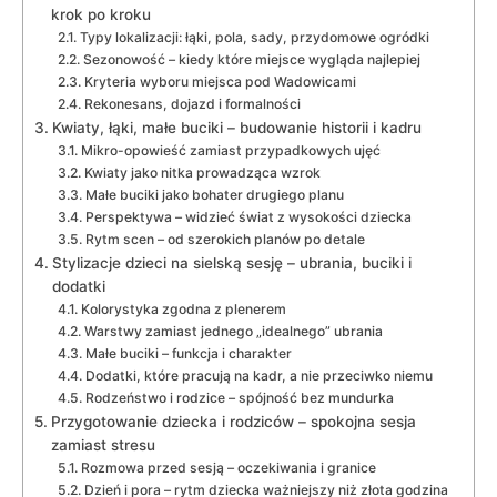
krok po kroku
Typy lokalizacji: łąki, pola, sady, przydomowe ogródki
Sezonowość – kiedy które miejsce wygląda najlepiej
Kryteria wyboru miejsca pod Wadowicami
Rekonesans, dojazd i formalności
Kwiaty, łąki, małe buciki – budowanie historii i kadru
Mikro-opowieść zamiast przypadkowych ujęć
Kwiaty jako nitka prowadząca wzrok
Małe buciki jako bohater drugiego planu
Perspektywa – widzieć świat z wysokości dziecka
Rytm scen – od szerokich planów po detale
Stylizacje dzieci na sielską sesję – ubrania, buciki i
dodatki
Kolorystyka zgodna z plenerem
Warstwy zamiast jednego „idealnego” ubrania
Małe buciki – funkcja i charakter
Dodatki, które pracują na kadr, a nie przeciwko niemu
Rodzeństwo i rodzice – spójność bez mundurka
Przygotowanie dziecka i rodziców – spokojna sesja
zamiast stresu
Rozmowa przed sesją – oczekiwania i granice
Dzień i pora – rytm dziecka ważniejszy niż złota godzina