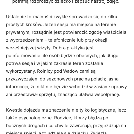
potrafią rozproszyć dziecko i zepsuć nastrój zdjęć.
Ustalenie formalności zwykle sprowadza się do kilku
prostych kroków. Jeżeli sesja ma miejsce na terenie
prywatnym, rozsądnie jest potwierdzić zgodę właściciela
z wyprzedzeniem – telefonicznie lub przy okazji
wcześniejszej wizyty. Dobrą praktyką jest
poinformowanie, ile osób będzie obecnych, jak długo
potrwa sesja i w jakim zakresie teren zostanie
wykorzystany. Rolnicy pod Wadowicami są
przyzwyczajeni do sezonowych prac na polach; jasna
informacja, że nikt nie będzie wchodził w zasiane uprawy
ani przestawiał sprzętu, znacząco ułatwia współpracę.
Kwestia dojazdu ma znaczenie nie tylko logistyczne, lecz
także psychologiczne. Rodzice, którzy błądzą po
bocznych drogach i co chwilę zawracają, przyjeżdżają na
miejsce spięci, a to udziela się dziecku. Zwięzła