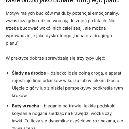
Małe buciki jako bohater drugiego planu
Motyw małych bucików ma duży potencjał emocjonalny,
zwłaszcza gdy rodzice wracają do zdjęć po latach. Nie
trzeba budować wokół nich całej sesji, ale można
wprowadzić je jako dyskretnego „bohatera drugiego
planu”.
W praktyce dobrze sprawdzają się trzy typy ujęć:
Ślady na drodze
– dziecko idzie polną drogą, a aparat
rejestruje linie odcisków w kurzu lub w lekkim błocie.
Ujęcie z góry lub z niskiej perspektywy podkreśla rytm
kroków.
Buty w ruchu
– bieganie po trawie, lekkie podskoki,
kołysanie nogami siedząc na krawędzi wózka czy
ławki. Tu liczy się dynamika: częściowo rozmazana, ale
żywa scena.