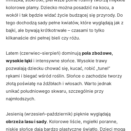
kolorowe plamy. Dziecko można posadzić na kocu, a
wokół i tak będzie widać życie budzącej się przyrody. Do
tego dochodzą sady pełne kwiatów, które wyglądają jak z
bajki, ale bywają krótkotrwałe – czasami to tylko
kilkanaście dni pełnej bieli czy różu.
Latem (czerwiec–sierpień) dominują
pola zbożowe,
wysokie łąki
i intensywne słońce. Wysokie trawy
pozwalają dziecku chować się, kucać, robić „tunel”
rękami i biegać wśród roślin. Słońce o zachodzie tworzy
złotą poświatę na źdźbłach i włosach. Warto jednak
unikać południowego skwaru, szczególnie przy
najmłodszych.
Jesienią (wrzesień–październik) pięknie wyglądają
obrzeża lasu i sady
. Kolorowe liście, mgiełki poranne,
niskie słońce dają bardzo plastyczne światło. Dzieci mogą