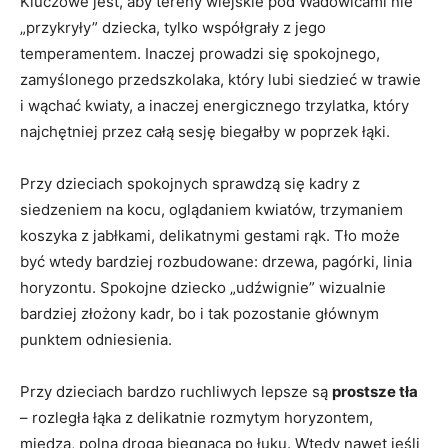
Kluczowe jest, aby tereny wiejskie pod Wadowicami nie
„przykryły” dziecka, tylko współgrały z jego
temperamentem. Inaczej prowadzi się spokojnego,
zamyślonego przedszkolaka, który lubi siedzieć w trawie
i wąchać kwiaty, a inaczej energicznego trzylatka, który
najchętniej przez całą sesję biegałby w poprzek łąki.
Przy dzieciach spokojnych sprawdzą się kadry z
siedzeniem na kocu, oglądaniem kwiatów, trzymaniem
koszyka z jabłkami, delikatnymi gestami rąk. Tło może
być wtedy bardziej rozbudowane: drzewa, pagórki, linia
horyzontu. Spokojne dziecko „udźwignie” wizualnie
bardziej złożony kadr, bo i tak pozostanie głównym
punktem odniesienia.
Przy dzieciach bardzo ruchliwych lepsze są
prostsze tła
– rozległa łąka z delikatnie rozmytym horyzontem,
miedza, polna droga biegnąca po łuku. Wtedy nawet jeśli